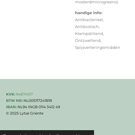
mosterdmicrogreens).
handige info:
Antibacterieel,
Antibiotisch,
Krampstillend,
Ontzwellend,
Spijsverteringsmidden
KVK:
94874107
BTW NR:
NL005117241B19
IBAN:
NL94 INGB 0114 3412 49
© 2025 Lytse Griente
F
I
T
W