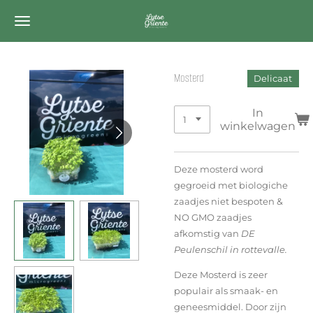
Ga
direct
naar
de
Mosterd
Delicaat
hoofdinhoud
In
winkelwagen
Deze mosterd word
gegroeid met biologiche
zaadjes niet bespoten &
NO GMO zaadjes
afkomstig van
DE
Peulenschil in rottevalle.
Deze Mosterd is zeer
populair als smaak- en
geneesmiddel. Door zijn