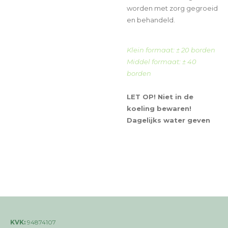
worden met zorg gegroeid
en behandeld.
Klein formaat: ± 20 borden
Middel formaat: ± 40
borden
LET OP! Niet in de
koeling bewaren!
Dagelijks water geven
KVK:
94874107