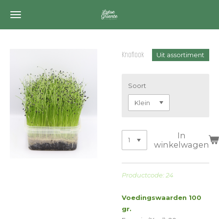
Ga
direct
naar
de
Knoflook
Uit assortiment
hoofdinhoud
Soort
In
winkelwagen
Productcode: 24
Voedingswaarden 100
gr.