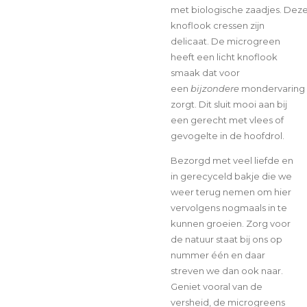
met
biologische zaadjes.
Dez
knoflook cressen zijn
delicaat. De microgreen
heeft een licht knoflook
smaak dat voor
een
bijzondere
mondervaring
zorgt. Dit sluit mooi aan bij
een gerecht met
vlees of
gevogelte
in de hoofdrol.
Bezorgd met veel liefde en
in gerecyceld bakje die we
weer terug nemen om hier
vervolgens nogmaals in te
kunnen groeien. Zorg voor
de natuur staat bij ons op
nummer één en daar
streven we dan ook naar.
Geniet vooral van de
versheid, de microgreens