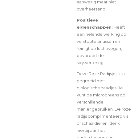
aanwezig maar niet
overheersend.
Positieve
eigenschappen:
Heeft
een helende werking op
verstopte sinussen en
reinigt de luchtwegen,
bevordert de
spijsvertering.
Deze Roze Radijsjes zijn
gegroeid met
biologische zaadjes. Je
kunt de microgreens op
verschillende
manier
gebruiken. De roze
radijs complimenteerd vis
of schaaldieren, denk
hierbij aan het
ondersteunen van