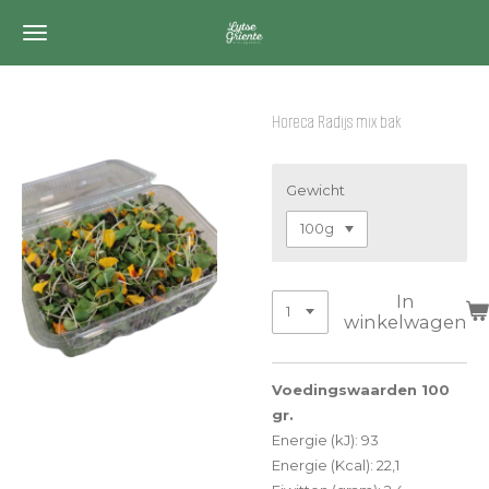
Ga
direct
naar
de
Horeca Radijs mix bak
hoofdinhoud
Gewicht
In
winkelwagen
Voedingswaarden 100
gr.
Energie (kJ): 93
Energie (Kcal): 22,1