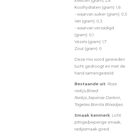
Eiwitten (gram): 2,4
Koolhydraten (gram): 1,6
- waarvan suiker (gram): 0,5
Vet (gram): 0,3
- waarvan verzadigd
(gram): 0,1
Vezels (gram): 1,7
Zout (gram): 0
Deze mix word gesneden
lucht gedroogt en met de
hand samengesteld.
Bestaande uit
:
Roze
radijs,Bloed
Radijs,Japanse Daikon,
Tagetes Bonita Blaadjes.
Smaak kenmerk
:
Licht
pittige/peperige smaak,
radijssmaak goed