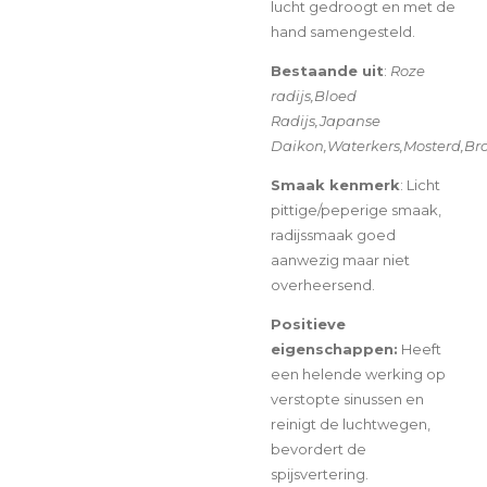
lucht gedroogt en met de
hand samengesteld.
Bestaande uit
:
Roze
radijs,Bloed
Radijs,Japanse
Daikon,Waterkers,Mosterd,Bro
Smaak kenmerk
:
Licht
pittige/peperige smaak,
radijssmaak goed
aanwezig maar niet
overheersend.
Positieve
eigenschappen:
Heeft
een helende werking op
verstopte sinussen en
reinigt de luchtwegen,
bevordert de
spijsvertering.