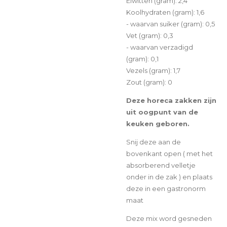
Eiwitten (gram): 2,4
Koolhydraten (gram): 1,6
- waarvan suiker (gram): 0,5
Vet (gram): 0,3
- waarvan verzadigd
(gram): 0,1
Vezels (gram): 1,7
Zout (gram): 0
Deze horeca zakken zijn
uit oogpunt van de
keuken geboren.
Snij deze aan de
bovenkant open ( met het
absorberend velletje
onder in de zak ) en plaats
deze in een gastronorm
maat
Deze mix word gesneden