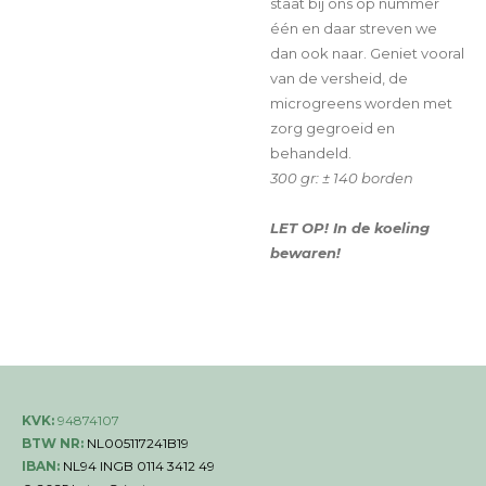
staat bij ons op nummer
één en daar streven we
dan ook naar. Geniet vooral
van de versheid, de
microgreens worden met
zorg gegroeid en
behandeld.
300 gr: ± 140 borden
LET OP!
I
n
de koeling
bewaren!
KVK:
94874107
BTW NR:
NL005117241B19
IBAN:
NL94 INGB 0114 3412 49