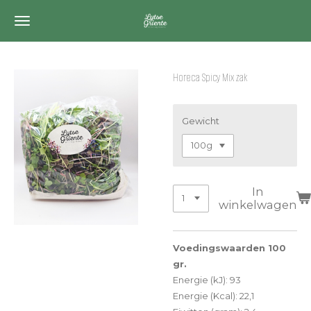
Ga
direct
naar
de
Horeca Spicy Mix zak
hoofdinhoud
Gewicht
In
winkelwagen
Voedingswaarden 100
gr.
Energie (kJ): 93
Energie (Kcal): 22,1