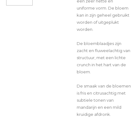
een zeer nette en
uniforme vorm. De bloem
kan in zijn geheel gebruikt
worden of uitgeplukt
worden.
De bloemblaadjes zijn
zacht en fluweelachtig van
structuur, met een lichte
crunch in het hart van de
bloem.
De smaak van de bloemen
is fris en citrusachtig met
subtiele tonen van
mandarijn en een mild
kruidige afdronk.