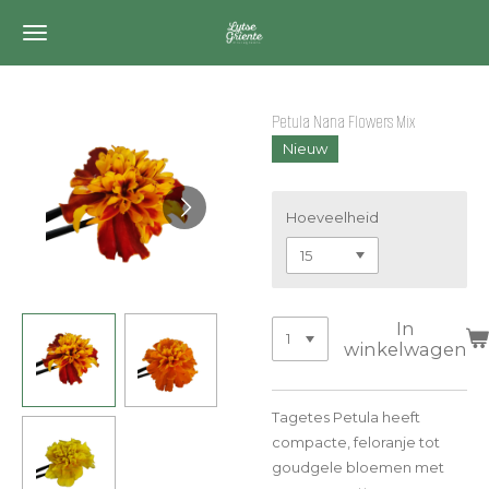
Ga
direct
naar
de
Petula Nana Flowers Mix
hoofdinhoud
Nieuw
Hoeveelheid
In
winkelwagen
Tagetes Petula heeft
compacte, feloranje tot
goudgele bloemen met