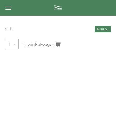
Ga
direct
naar
de
Venkel
Nieuw
hoofdinhoud
In winkelwagen