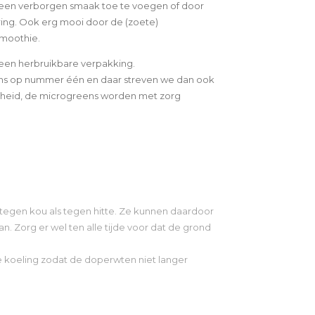
r een verborgen smaak toe te voegen of door
ring. Ook erg mooi door de (zoete)
smoothie.
 een herbruikbare verpakking.
 ons op nummer één en daar streven we dan ook
rsheid, de microgreens worden met zorg
tegen kou als tegen hitte. Ze kunnen daardoor
. Zorg er wel ten alle tijde voor dat de grond
e koeling zodat de doperwten niet langer