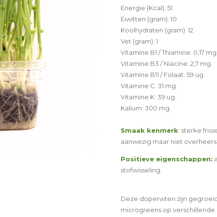
Energie (Kcal): 51
Eiwitten (gram): 10
Koolhydraten (gram): 12
Vet (gram): 1
Vitamine B1 / Thiamine: 0,17 mg
Vitamine B3 / Niacine: 2,7 mg.
Vitamine B11 / Folaat: 59 ug.
Vitamine C: 31 mg.
Vitamine K: 39 ug.
Kalium: 300 mg.
Smaak kenmerk
:
sterke fri
aanwezig maar niet overheers
Positieve eigenschappen:
stofwisseling.
Deze doperwten zijn gegroeid 
microgreens op verschillende