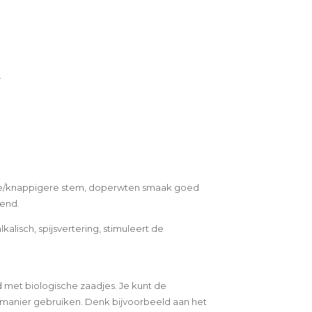
.
sse/knappigere stem, doperwten smaak goed
end.
alkalisch, spijsvertering, stimuleert de
met biologische zaadjes. Je kunt de
 manier gebruiken. Denk bijvoorbeeld aan het