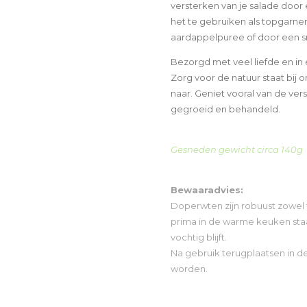
versterken van je salade doo
het te gebruiken als topgarne
aardappelpuree of door een 
Bezorgd met veel liefde en in
Zorg voor de natuur staat bij
naar. Geniet vooral van de ve
gegroeid en behandeld.
Gesneden gewicht circa 140g
Bewaaradvies:
Doperwten zijn robuust zowel 
prima in de warme keuken staan
vochtig blijft.
Na gebruik terugplaatsen in d
worden.